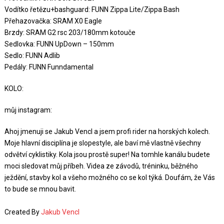
Vodítko řetězu+bashguard: FUNN Zippa Lite/Zippa Bash
Přehazovačka: SRAM X0 Eagle
Brzdy: SRAM G2 rsc 203/180mm kotouče
Sedlovka: FUNN UpDown – 150mm
Sedlo: FUNN Adlib
Pedály: FUNN Funndamental
KOLO:
můj instagram:
Ahoj jmenuji se Jakub Vencl a jsem profi rider na horských kolech.
Moje hlavní disciplína je slopestyle, ale baví mě vlastně všechny
odvětví cyklistiky. Kola jsou prostě super! Na tomhle kanálu budete
moci sledovat můj příbeh. Videa ze závodů, tréninku, běžného
ježdění, stavby kol a všeho možného co se kol týká. Doufám, že Vás
to bude se mnou bavit.
Created By
Jakub Vencl