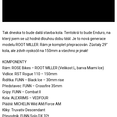
Tak dneska to bude další stavba kola. Tentokrá to bude Enduro, na
který jsem se už hodně dlouhou dobu těšil. Je to nová generace
modelu ROOT MILLER. Rám je komplet přepracován. Zůstaly 29″
kola, ale zdvih vyskočil na 150mm a všechno je jinak!
KOMPONENTY
Rám: ROSE Bikes – ROOT MILLER (Velikost L, barva Miami Ice)
Vidlice: RST Rogue 110 – 150mm
Řidítka: FUNN – Black Ice – 30mm rise
Představec: FUNN – Crossfire 35mm
Gripy: FUNN – Combat II
Kola: ALEXRIMS – VEDFOUR
Pláště: MICHELIN Wild AM/Force AM
Kliky: Truvativ Descendant
Převodník: FUNN Solo DX 32t