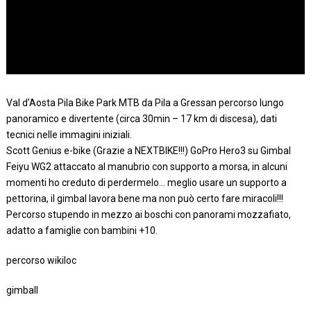
Val d’Aosta Pila Bike Park MTB da Pila a Gressan percorso lungo
panoramico e divertente (circa 30min – 17 km di discesa), dati
tecnici nelle immagini iniziali.
Scott Genius e-bike (Grazie a NEXTBIKE!!!) GoPro Hero3 su Gimbal
Feiyu WG2 attaccato al manubrio con supporto a morsa, in alcuni
momenti ho creduto di perdermelo… meglio usare un supporto a
pettorina, il gimbal lavora bene ma non può certo fare miracoli!!!
Percorso stupendo in mezzo ai boschi con panorami mozzafiato,
adatto a famiglie con bambini +10.
percorso wikiloc
gimball