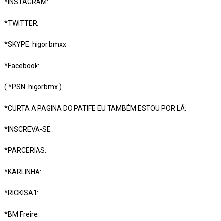
*INSTAGRAM:
*TWITTER:
*SKYPE: higor.bmxx
*Facebook:
( *PSN: higorbmx )
*CURTA A PAGINA DO PATIFE EU TAMBÉM ESTOU POR LÁ:
*INSCREVA-SE :
*PARCERIAS:
*KARLINHA:
*RICKISA1:
*BM Freire: