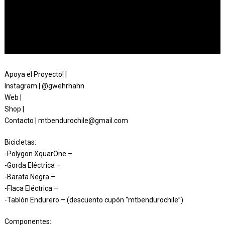
Apoya el Proyecto! |
Instagram | @gwehrhahn
Web |
Shop |
Contacto | mtbendurochile@gmail.com
Bicicletas:
-Polygon XquarOne –
-Gorda Eléctrica –
-Barata Negra –
-Flaca Eléctrica –
-Tablón Endurero – (descuento cupón “mtbendurochile”)
Componentes: