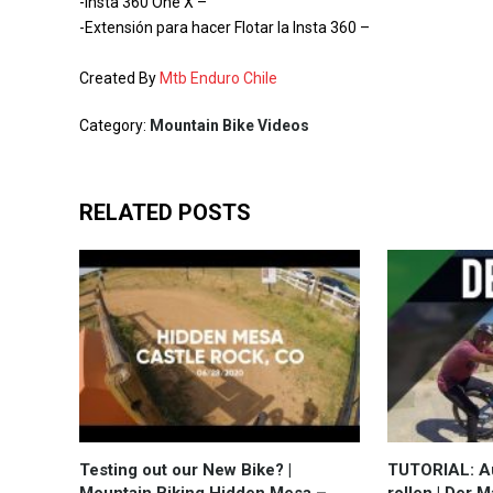
-Insta 360 One X –
-Extensión para hacer Flotar la Insta 360 –
Created By
Mtb Enduro Chile
Category:
Mountain Bike Videos
RELATED POSTS
Testing out our New Bike? |
TUTORIAL: Au
Mountain Biking Hidden Mesa –
rollen | Der 