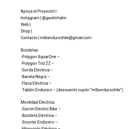
Apoya el Proyecto! |
Instagram | @gwehrhahn
Web |
Shop |
Contacto | mtbendurochile@gmail.com
Bicicletas:
-Polygon XquarOne –
-Polygon Trid ZZ –
-Gorda Eléctrica –
-Barata Negra –
-Flaca Eléctrica –
-Tablón Endurero – (descuento cupón “mtbendurochile”)
Movilidad Eléctrica
-Surron Electric Bike –
-Bicicleta Eléctrica –
-Scooter Endurero –
-Monociclo Eléctrico –