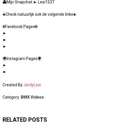
👻Mijn Snapchat ► Lesi1537
🡻Check natuurlijk ook de volgende links🡻
🌐Facebook Pages🌐
►
►
►
🌍Instagram Pages🌍
►
►
Created By
JordyLesi
Category:
BMX Videos
RELATED POSTS