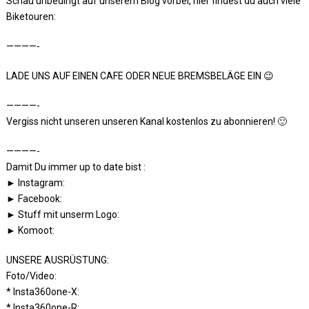
Schau unbedingt auf unserem Blog vorbei, hier findest du auch viele
Biketouren:
————-
LADE UNS AUF EINEN CAFE ODER NEUE BREMSBELÄGE EIN 😉
————-
Vergiss nicht unseren unseren Kanal kostenlos zu abonnieren! 🙂
————-
Damit Du immer up to date bist :
► Instagram:
► Facebook:
► Stuff mit unserm Logo:
► Komoot:
UNSERE AUSRÜSTUNG:
Foto/Video:
* Insta360one-X:
* Insta360one-R: