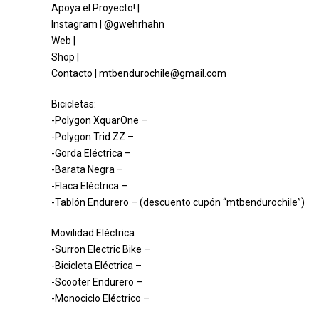
Apoya el Proyecto! |
Instagram | @gwehrhahn
Web |
Shop |
Contacto | mtbendurochile@gmail.com
Bicicletas:
-Polygon XquarOne –
-Polygon Trid ZZ –
-Gorda Eléctrica –
-Barata Negra –
-Flaca Eléctrica –
-Tablón Endurero – (descuento cupón “mtbendurochile”)
Movilidad Eléctrica
-Surron Electric Bike –
-Bicicleta Eléctrica –
-Scooter Endurero –
-Monociclo Eléctrico –