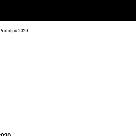
Prototipo 2020
2020