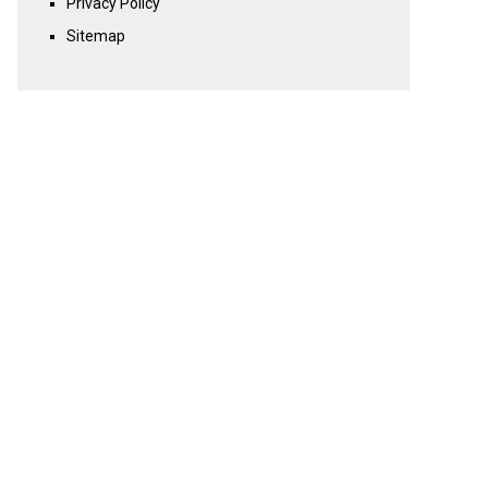
Privacy Policy
Sitemap