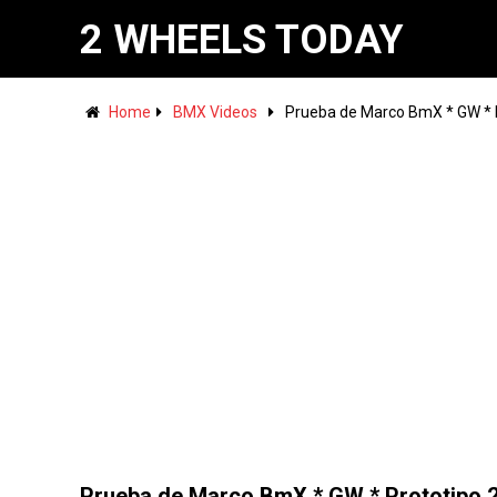
2 WHEELS TODAY
Home
BMX Videos
Prueba de Marco BmX * GW * 
Prueba de Marco BmX * GW * Prototipo 