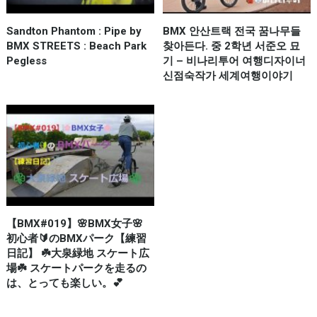
Sandton Phantom : Pipe by
BMX 안산트랙 전국 꿈나무들
BMX STREETS : Beach Park
찾아든다. 중 2학년 서준오 묘
Pegless
기 – 비나리투어 여행디자이너
신점숙작가 세계여행이야기
【BMX#019】🌸BMX女子🌸
初心者🔰のBMXパーク【練習
日記】 ☘️大泉緑地 スケート広
場☘️ スケートパークを走るの
は、とっても楽しい。💕