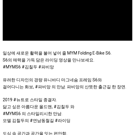
일상에 새로운 활력을 불어 넣어 줄 MYM Folding E-Bike S6.
S6의 매력을 가득 담은 라이딩 영상을 만나보세요.
#MYMS6 #김칠두 #파비앙
유려한 디자인의 경량 유니바디 마그네슘 프레임 S6와
걸어다니는 화보, #파비앙 의 만남. 파비앙의 산뜻한 출근길 한 장면.
2019 #뉴트로 스타일 종결자.
닮고 싶은 아름다운 올드맨, #김칠두 와
#MYMS6 의 스타일리시한 만남.
모델 김칠두의 #연남동철길 #라이딩
도심 속 공간과 공간을 잇는 편안함.