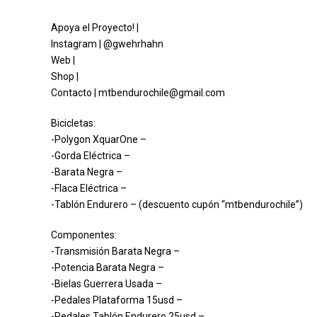
Apoya el Proyecto! |
Instagram | @gwehrhahn
Web |
Shop |
Contacto | mtbendurochile@gmail.com
Bicicletas:
-Polygon XquarOne –
-Gorda Eléctrica –
-Barata Negra –
-Flaca Eléctrica –
-Tablón Endurero – (descuento cupón “mtbendurochile”)
Componentes:
-Transmisión Barata Negra –
-Potencia Barata Negra –
-Bielas Guerrera Usada –
-Pedales Plataforma 15usd –
-Pedales Tablón Endurero 25usd –