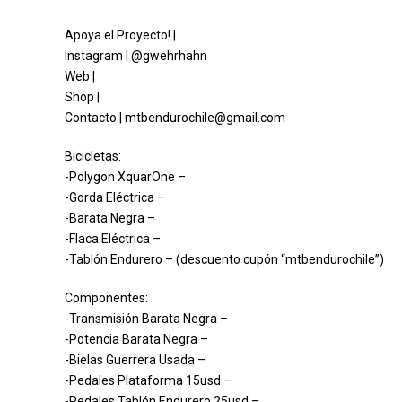
Apoya el Proyecto! |
Instagram | @gwehrhahn
Web |
Shop |
Contacto | mtbendurochile@gmail.com
Bicicletas:
-Polygon XquarOne –
-Gorda Eléctrica –
-Barata Negra –
-Flaca Eléctrica –
-Tablón Endurero – (descuento cupón “mtbendurochile”)
Componentes:
-Transmisión Barata Negra –
-Potencia Barata Negra –
-Bielas Guerrera Usada –
-Pedales Plataforma 15usd –
-Pedales Tablón Endurero 25usd –