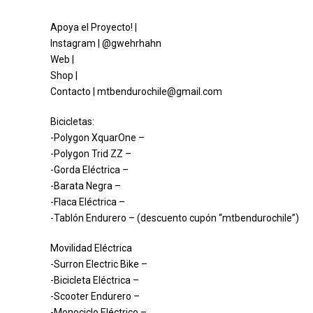
Apoya el Proyecto! |
Instagram | @gwehrhahn
Web |
Shop |
Contacto | mtbendurochile@gmail.com
Bicicletas:
-Polygon XquarOne –
-Polygon Trid ZZ –
-Gorda Eléctrica –
-Barata Negra –
-Flaca Eléctrica –
-Tablón Endurero – (descuento cupón “mtbendurochile”)
Movilidad Eléctrica
-Surron Electric Bike –
-Bicicleta Eléctrica –
-Scooter Endurero –
-Monociclo Eléctrico –