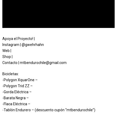
Apoya el Proyecto! |
Instagram | @gwehrhahn
Web |
Shop |
Contacto | mtbendurochile@gmail.com
Bicicletas:
-Polygon XquarOne –
-Polygon Trid ZZ –
-Gorda Eléctrica –
-Barata Negra –
-Flaca Eléctrica –
-Tablón Endurero – (descuento cupón “mtbendurochile”)