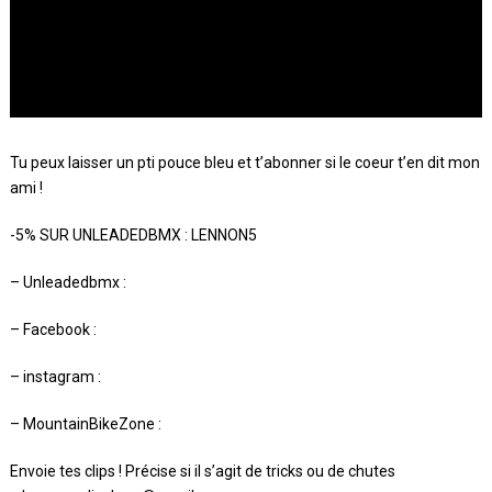
Tu peux laisser un pti pouce bleu et t’abonner si le coeur t’en dit mon
ami !
-5% SUR UNLEADEDBMX : LENNON5
– Unleadedbmx :
– Facebook :
– instagram :
– MountainBikeZone :
Envoie tes clips ! Précise si il s’agit de tricks ou de chutes