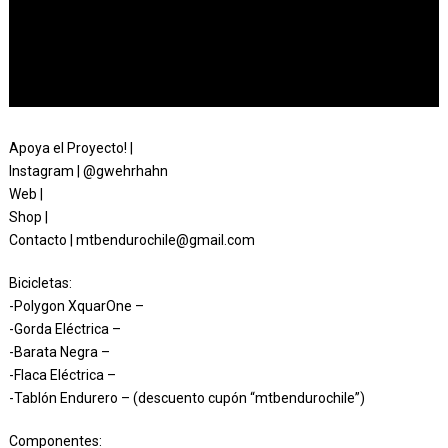
Apoya el Proyecto! |
Instagram | @gwehrhahn
Web |
Shop |
Contacto | mtbendurochile@gmail.com
Bicicletas:
-Polygon XquarOne –
-Gorda Eléctrica –
-Barata Negra –
-Flaca Eléctrica –
-Tablón Endurero – (descuento cupón “mtbendurochile”)
Componentes: