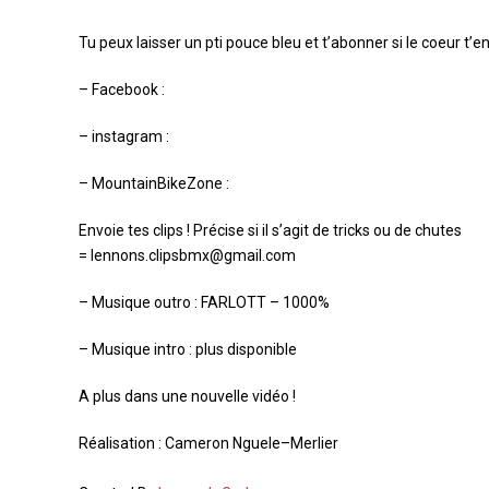
Tu peux laisser un pti pouce bleu et t’abonner si le coeur t’e
– Facebook :
– instagram :
– MountainBikeZone :
Envoie tes clips ! Précise si il s’agit de tricks ou de chutes
= lennons.clipsbmx@gmail.com
– Musique outro : FARLOTT – 1000%
– Musique intro : plus disponible
A plus dans une nouvelle vidéo !
Réalisation : Cameron Nguele–Merlier