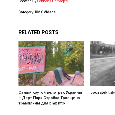
Created By
Lennon’s Garbages
Category:
BMX Videos
RELATED POSTS
Самый крутой велотрек Украины
początek tri
– Дерт Парк Стройка Троещина |
трамплины для bmx mtb