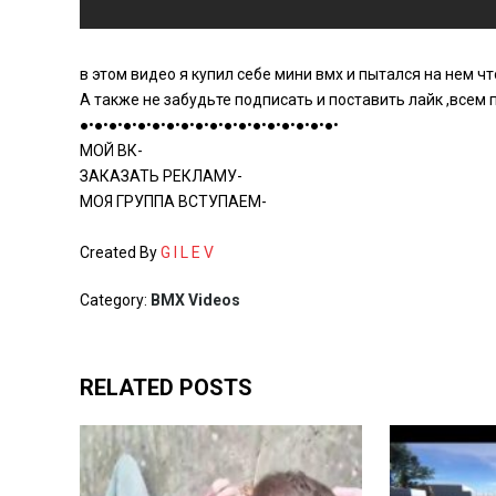
в этом видео я купил себе мини вмх и пытался на нем ч
А также не забудьте подписать и поставить лайк ,всем 
●•●•●•●•●•●•●•●•●•●•●•●•●•●•●•●•●•●•
МОЙ ВК-
ЗАКАЗАТЬ РЕКЛАМУ-
МОЯ ГРУППА ВСТУПАЕМ-
Created By
G I L E V
Category:
BMX Videos
RELATED POSTS