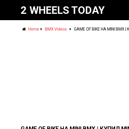
2 WHEELS TODAY
Home
BMX Videos
GAME OF BIKE НА MINI BMX | 
GAME OF BIKE НА MINI BMX | КУПИЛ MI