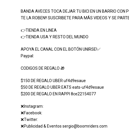
BANDA AVECES TOCA DEJAR TU BICI EN UN BARRIO CON 
TE LA ROBEN!! SUSCRIBETE PARA MÁS VIDEOS Y SE PA
👉TIENDA EN LINEA
👉TIENDA USA Y RESTO DEL MUNDO
APOYA EL CANAL CON EL BOTÓN UNIRSE!✅
Paypal:
CODIGOS DE REGALO 🎁
$150 DE REGALO UBER uf4d9esaue
$50 DE REGALO UBER EATS eats-uf4d9esaue
$200 DE REGALO EN RAPPI 8ce22154077
❌Instagram:
❌Facebook:
❌Twitter:
❌Publicidad & Eventos sergio@boomriders.com