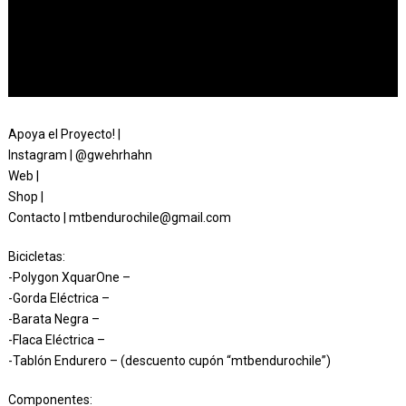
Apoya el Proyecto! |
Instagram | @gwehrhahn
Web |
Shop |
Contacto | mtbendurochile@gmail.com
Bicicletas:
-Polygon XquarOne –
-Gorda Eléctrica –
-Barata Negra –
-Flaca Eléctrica –
-Tablón Endurero – (descuento cupón “mtbendurochile”)
Componentes: