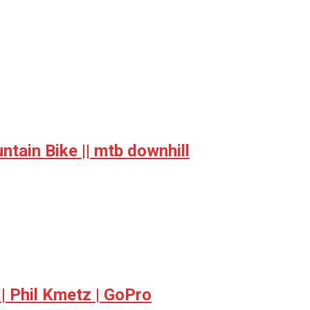
ain Bike || mtb downhill
| Phil Kmetz | GoPro