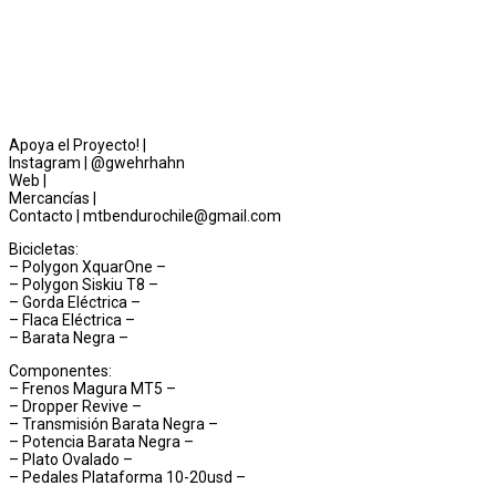
Apoya el Proyecto! |
Instagram | @gwehrhahn
Web |
Mercancías |
Contacto | mtbendurochile@gmail.com
Bicicletas:
– Polygon XquarOne –
– Polygon Siskiu T8 –
– Gorda Eléctrica –
– Flaca Eléctrica –
– Barata Negra –
Componentes:
– Frenos Magura MT5 –
– Dropper Revive –
– Transmisión Barata Negra –
– Potencia Barata Negra –
– Plato Ovalado –
– Pedales Plataforma 10-20usd –
,