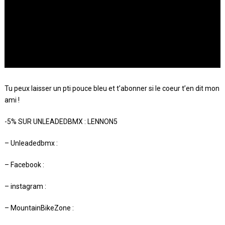
Tu peux laisser un pti pouce bleu et t’abonner si le coeur t’en dit mon
ami !
-5% SUR UNLEADEDBMX : LENNON5
– Unleadedbmx :
– Facebook :
– instagram :
– MountainBikeZone :