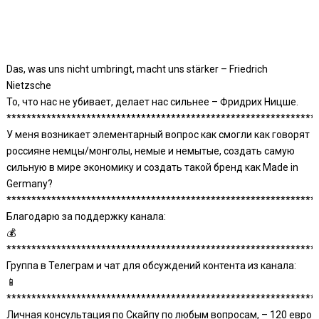
Das, was uns nicht umbringt, macht uns stärker – Friedrich
Nietzsche
То, что нас не убивает, делает нас сильнее – Фридрих Ницше.
**************************************************************
У меня возникает элементарный вопрос как смогли как говорят
россияне немцы/монголы, немые и немытые, создать самую
сильную в мире экономику и создать такой бренд как Made in
Germany?
**************************************************************
Благодарю за поддержку канала:
💰
**************************************************************
Группа в Телеграм и чат для обсуждений контента из канала:
📱
**************************************************************
Личная консультация по Скайпу по любым вопросам, – 120 евро