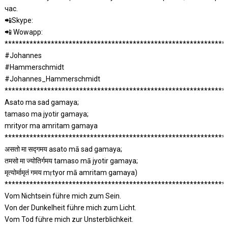
час.
📲Skype:
📲 Wowapp:
**************************************************************
#Johannes
#Hammerschmidt
#Johannes_Hammerschmidt
**************************************************************
Asato ma sad gamaya;
tamaso ma jyotir gamaya;
mrityor ma amritam gamaya
**************************************************************
असतो मा सद्गमय asato mā sad gamaya;
तमसो मा ज्योतिर्गमय tamaso mā jyotir gamaya;
मृत्योर्मामृतं गमय mṛtyor mā amritam gamaya)
**************************************************************
Vom Nichtsein führe mich zum Sein.
Von der Dunkelheit führe mich zum Licht.
Vom Tod führe mich zur Unsterblichkeit.