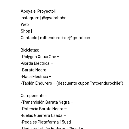
Apoya el Proyecto! |
Instagram | @gwehrhahn
Web |
Shop |
Contacto | mtbendurochile@gmail.com
Bicicletas:
-Polygon XquarOne –
-Gorda Eléctrica –
-Barata Negra –
-Flaca Eléctrica –
-Tablón Endurero – (descuento cupón “mtbendurochile”)
Componentes:
-Transmisión Barata Negra –
-Potencia Barata Negra –
-Bielas Guerrera Usada –
-Pedales Plataforma 15usd –
-Pedales Tablón Endurero 25usd –