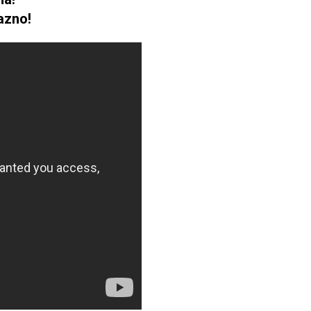
azno!