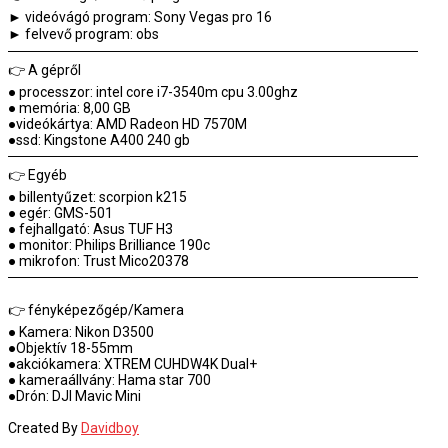
► videóvágó program: Sony Vegas pro 16
► felvevő program: obs
─────────────────────────────────────────
👉 A gépről
● processzor: intel core i7-3540m cpu 3.00ghz
● memória: 8,00 GB
●videókártya: AMD Radeon HD 7570M
●ssd: Kingstone A400 240 gb
─────────────────────────────────────────
👉 Egyéb
● billentyűzet: scorpion k215
● egér: GMS-501
● fejhallgató: Asus TUF H3
● monitor: Philips Brilliance 190c
● mikrofon: Trust Mico20378
─────────────────────────────────────────
👉 fényképezőgép/Kamera
● Kamera: Nikon D3500
●Objektív 18-55mm
●akciókamera: XTREM CUHDW4K Dual+
● kameraállvány: Hama star 700
●Drón: DJI Mavic Mini
Created By
Davidboy