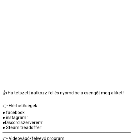
👍 Ha tetszett iratkozz fel és nyomd be a csengőt meg a liket !
─────────────────────────────────────────
👉 Elérhetőségek
● facebook:
● instagram :
●Discord szerverem:
● Steam treadoffer:
─────────────────────────────────────────
👉 Videóvágó/felvevő program