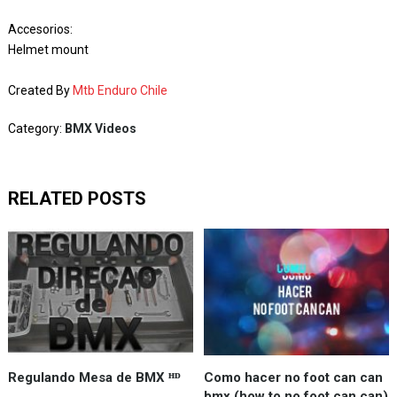
Accesorios:
Helmet mount
Created By
Mtb Enduro Chile
Category:
BMX Videos
RELATED POSTS
Regulando Mesa de BMX ᴴᴰ
Como hacer no foot can can
bmx (how to no foot can can)