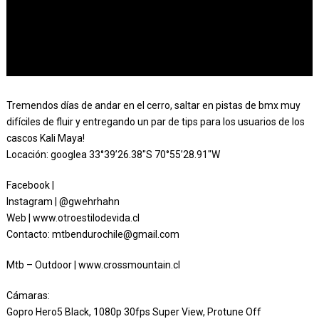
Tremendos días de andar en el cerro, saltar en pistas de bmx muy
difíciles de fluir y entregando un par de tips para los usuarios de los
cascos Kali Maya!
Locación: googlea 33°39’26.38″S 70°55’28.91″W
Facebook |
Instagram | @gwehrhahn
Web | www.otroestilodevida.cl
Contacto: mtbendurochile@gmail.com
Mtb – Outdoor | www.crossmountain.cl
Cámaras:
Gopro Hero5 Black, 1080p 30fps Super View, Protune Off