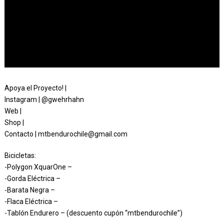
Apoya el Proyecto! |
Instagram | @gwehrhahn
Web |
Shop |
Contacto | mtbendurochile@gmail.com
Bicicletas:
-Polygon XquarOne –
-Gorda Eléctrica –
-Barata Negra –
-Flaca Eléctrica –
-Tablón Endurero – (descuento cupón “mtbendurochile”)