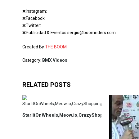
❌Instagram:
❌Facebook:
❌Twitter:
❌Publicidad & Eventos sergio@boomriders.com
Created By
THE BOOM
Category:
BMX Videos
RELATED POSTS
StarlitOnWheels,Meow.io,CrazyShopping,JungleAd