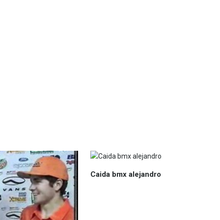
Caida bmx alejandro
venture2,PvZ2,MadSkillsBMX,TomHero,TheBallZMoveBlock