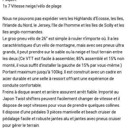
1x 7 Vitesse neige/vélo de plage
Nous ne pouvons pas expédier vers les Highlands d’Ecosse, les îles,
l’Irlande du Nord, le Jersey, l’île de l’homme et les îles de Scilly et les
Iles anglo-normandes.
Le gros-pneu vélo de 26” est simple à rouler n’importe où. Il a les
caractéristiques d’un vélo de montagne, mais avec ses pneus ultra
grands, il peut prendre sur le sable ou la neige et tout terrain entre
les deux.(Ce VTT est facile à assembler, 85% assemblé et 15% non
monté, il vous suffit d’installer la gauche de 15% par vous-même.)
Portant maximum jusqu’à 100kg. Il est construit avec un cadre en
acier durable et une selle à ressort offrant une expérience de
conduite confortable.
Freins à disque avant et arrière assurent arrêt fiable. Importé au
Japon Twist shifters peuvent facilement changer de vitesse et il
dispose de sept vitesses pour vous de prendre quelques collines.
Il dispose d’une pédales 3 pièces manivelle et beach cruiser de
pédalage facile et robuste jantes alu et jantes avec pneus cruiser
pour gérer le terrain.